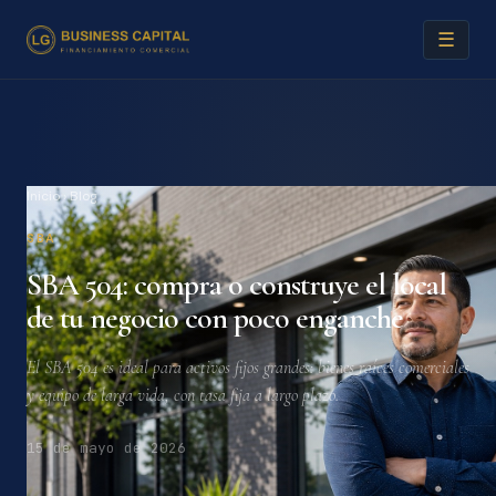
☰
Inicio
›
Blog
SBA
SBA 504: compra o construye el local
de tu negocio con poco enganche
El SBA 504 es ideal para activos fijos grandes: bienes raíces comerciales
y equipo de larga vida, con tasa fija a largo plazo.
15 de mayo de 2026