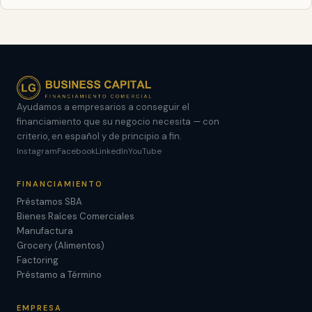
Ayudamos a empresarios a conseguir el
financiamiento que su negocio necesita — con
criterio, en español y de principio a fin.
Instagram
Facebook
LinkedIn
YouTube
FINANCIAMIENTO
Préstamos SBA
Bienes Raíces Comerciales
Manufactura
Grocery (Alimentos)
Factoring
Préstamo a Término
EMPRESA